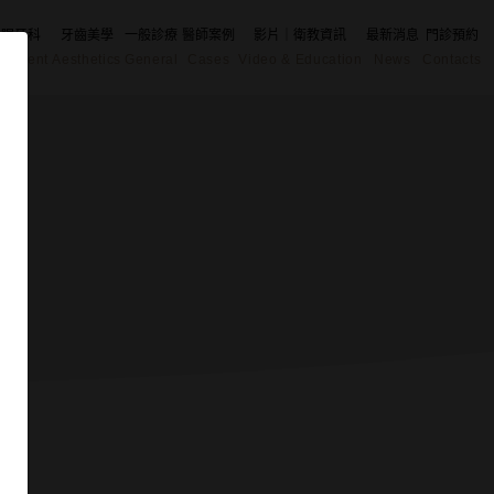
舒眠牙科
牙齒美學
一般診療
醫師案例
影片｜衛教資訊
最新消息
門診預約
eatment
Aesthetics
General
Cases
Video & Education
News
Contacts