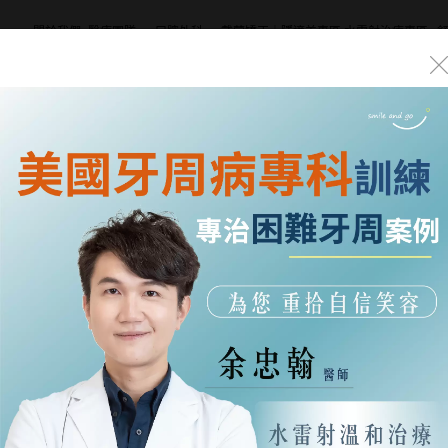
關於我們
醫療團隊
口腔外科
戴蒙矯正｜隱適美專區
水雷射治療專區
About Us
Dentists
Oral Surgery
DAMON｜Invisalign
Waterlase
Tr