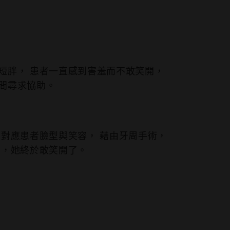
短胖， 患者⼀直感到害羞⽽不敢笑開，
間尋求協助。
 對應患者臉型與笑容， 藉由牙周⼿術，
在，她終於敢笑開了。