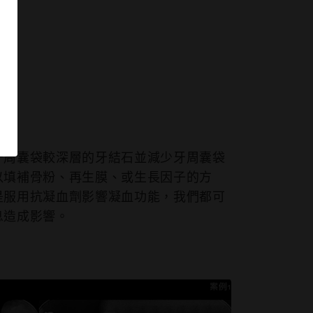
牙周囊袋較深層的牙結⽯並減少牙周囊袋
以填補骨粉、再⽣膜、或⽣長因⼦的⽅
是服⽤抗凝⾎劑影響凝⾎功能，我們都可
息造成影響。