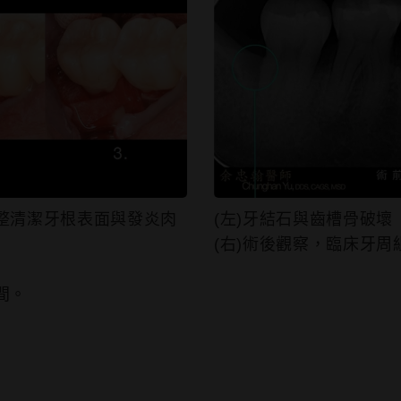
整清潔牙根表⾯與發炎⾁
(左)牙結⽯與⿒槽骨
(右)術後觀察，臨床牙周
間。