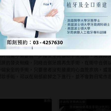
手術性牙周病治療
首頁
/
醫師案例
/
余忠翰 | 牙周病專科
/
手術性牙周病治療
再評估需不需要進⼀步接受牙周翻瓣⼿術治療，來去除
深層的發炎組織，同時合併牙周再⽣⼿術，在術中合併
⼀個安全的⼿術，只要患者沒有嚴重的⼼⾎管疾病，或
⾨診⼿術，可以在局部⿇醉之下進⾏，並不會對⽇常作