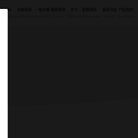
舒眠牙科
牙齒美學
一般診療
醫師案例
影片｜衛教資訊
最新消息
門診預約
eatment
Aesthetics
General
Cases
Video & Education
News
Contacts