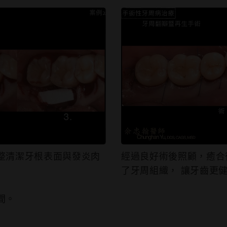
整清潔牙根表⾯與發炎⾁
經過良好術後照顧，癒合
了牙周組織， 讓牙⿒更
間。