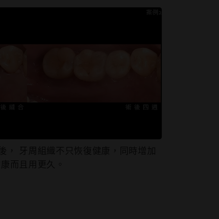
後， 牙周組織不只恢復健康，同時增加
健康⽽且⽤更久。