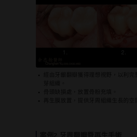
經由牙齦翻瓣獲得理想視野，以利完
芽組織。
骨頭缺損處，放置骨粉充填。
再⽣膜放置，提供牙周組織⽣長的空
案例2 牙周翻瓣暨再生手術