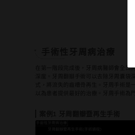
手術性牙周病治療
在第⼀階段完成後，牙周病醫師會全⼝
深度。牙周翻瓣⼿術可以去除牙周囊袋
式，將流失的⿒槽骨再⽣。牙周⼿術是
以為患者提供最好的治療。牙周⼿術為
案例1 牙周翻瓣暨再生手術