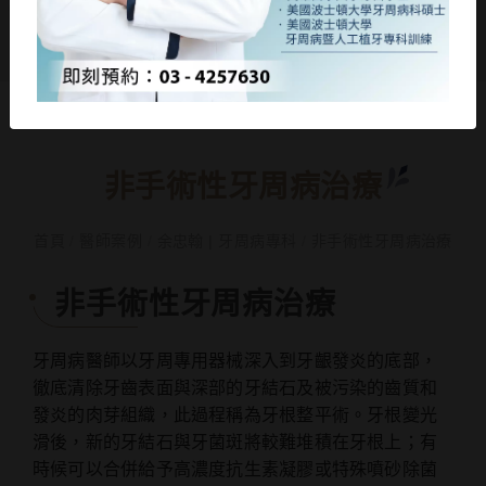
非手術性牙周病治療
首頁
/
醫師案例
/
余忠翰 | 牙周病專科
/
非手術性牙周病治療
非手術性牙周病治療
牙周病醫師以牙周專用器械深入到牙齦發炎的底部，
徹底清除牙齒表面與深部的牙結石及被污染的齒質和
發炎的肉芽組織，此過程稱為牙根整平術。牙根變光
滑後，新的牙結石與牙菌斑將較難堆積在牙根上；有
時候可以合併給予高濃度抗生素凝膠或特殊噴砂除菌