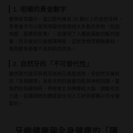
1. 咀嚼的黃金數字
醫學研究顯示，當口腔內擁有 20 顆以上的自然牙時，
患者幾乎可以毫無障礙地咀嚼絕大多數的食物（包括
肉類、蔬果與堅果）。這確保了人體能攝取均衡的營
養，而非被迫只能選擇稀飯、泥狀食物等精緻澱粉，
進而避免營養不良與肌肉流失。
2. 自然牙的「不可替代性」
雖然現代植牙與假牙技術已高度成熟，但自然牙擁有
的「牙周韌帶」具有天然的避震功能與神經回饋。當
我們咬到硬物時，神經會立刻傳導給大腦，調整咬合
力道，這種細微的體感是任何人工材質都難以完全複
製的。
牙齒健康與全身健康的「隱