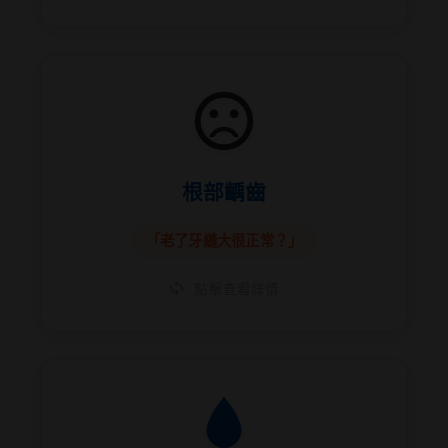
🕵️ 犯案手法
根部齲齒
專攻暴露的牙根。牙根質地軟，缺乏強硬的
琺瑯質保護，蛀牙速度是牙冠的好幾倍，是
「老了牙縫大很正常？」
非常難纏的對手。
點擊查看詳情
🕵️ 犯案手法