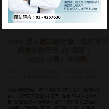
2026 邁入超高齡社會：你的牙
齒能陪你活到 80 歲嗎？
「8020 計畫」全攻略
首頁
/
影片｜衛教資訊
/
衛教文章
/
2026 邁入超高齡社會：
你的牙齒能陪你活到 80 歲嗎？「8020 計畫」全攻略
根據內政部預估，2026 年台灣將正式邁入「超高齡社
會」，這代表每五個人中就有一位是 65 歲以上的長
者。隨著醫療科技的進步，國人的平均壽命已跨越 80
歲大關，但我們必須思考一個嚴肅的問題：
在長達