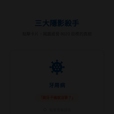
三大隱影殺手
點擊卡片，揭露威脅 8020 目標的真相
🕵️ 犯案手法
牙周病
它是沈默的骨質流失。初期往往無感，卻會
慢慢掏空齒槽骨（支撐牙齒的地基）。當感
「刷牙不痛就沒事？」
覺牙齒鬆動時，往往已到末期。
點擊查看詳情