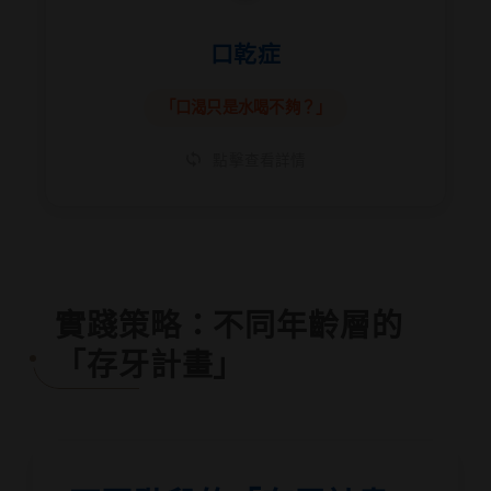
口乾症
破壞口腔生態平衡。唾液不足會讓口腔迅速
酸性化，失去天然的抗菌與沖刷能力，讓您
「口渴只是水喝不夠？」
的口腔成為細菌繁殖的溫床。
點擊查看詳情
實踐策略：不同年齡層的
「存牙計畫」