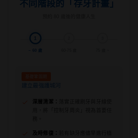
不同階段的「存牙計畫」
預約 80 歲後的健康人生
1
2
3
~ 60 歲
60-75 歲
75 歲 ~
基礎鞏固期
建立最強護城河
深層清潔：
落實正確刷牙與牙線使
用，將「控制牙周炎」視為首要任
務。
及時修復：
若有缺牙應儘早進行植