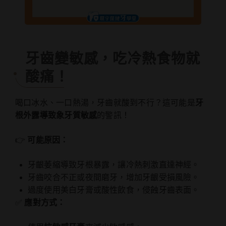
牙齒變敏感，吃冷熱食物就
酸痛！
喝口冰水、一口熱湯，牙齒就酸到不行？這可能是
牙
根外露導致象牙質敏感
的警訊！
👉
可能原因：
牙齦萎縮導致牙根暴露，讓冷熱刺激直達神經。
牙齒咬合不正或夜間磨牙，增加牙齦受損風險。
過度使用美白牙膏或酸性飲食，侵蝕牙齒表面。
✅
應對方式：