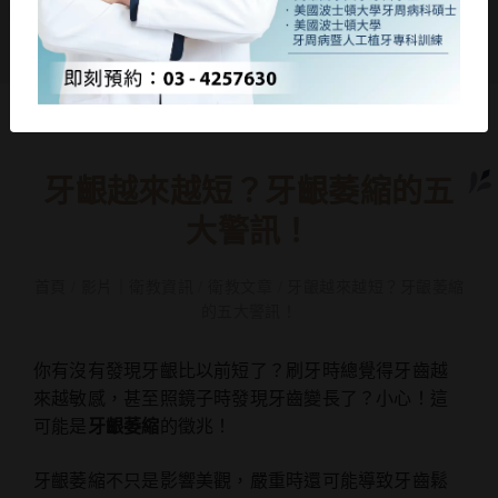
牙齦越來越短？牙齦萎縮的五
大警訊！
首頁
/
影片｜衛教資訊
/
衛教文章
/
牙齦越來越短？牙齦萎縮
的五大警訊！
你有沒有發現牙齦比以前短了？刷牙時總覺得牙齒越
來越敏感，甚至照鏡子時發現牙齒變長了？小心！這
可能是
牙齦萎縮
的徵兆！
牙齦萎縮不只是影響美觀，嚴重時還可能導致牙齒鬆