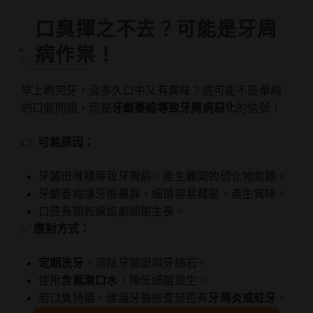
口臭揮之不去？可能是牙周
病作祟！
早上刷完牙，沒多久口中又有異味？這可能不是單純
的口氣問題，而是
牙齦萎縮導致牙周病惡化
的信號！
👉
可能原因：
牙菌斑堆積導致牙周病，產生難聞的硫化物氣體。
牙齦萎縮讓牙根暴露，細菌容易藏匿，產生異味。
口腔長期乾燥加劇細菌生長。
✅
應對方式：
定期洗牙
，清除牙菌斑與牙結石。
使用
含氟漱口水
，降低細菌滋生。
若口臭持續，建議牙醫檢查是否有
牙周炎或蛀牙
。