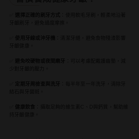
✅
選擇正確的刷牙方式
：使用軟毛牙刷，輕柔地沿著
牙齦刷牙，避免過度摩擦。
✅
使用牙線或沖牙機
：清潔牙縫，避免食物殘渣影響
牙齦健康。
✅
避免咬硬物或夜間磨牙
：可以考慮配戴護齒墊，減
少對牙齦的壓力。
✅
定期牙周檢查與洗牙
：每半年至一年洗牙，清除牙
結石與牙菌斑。
✅
健康飲食
：攝取足夠的維生素C、D與鈣質，幫助維
持牙齦健康。