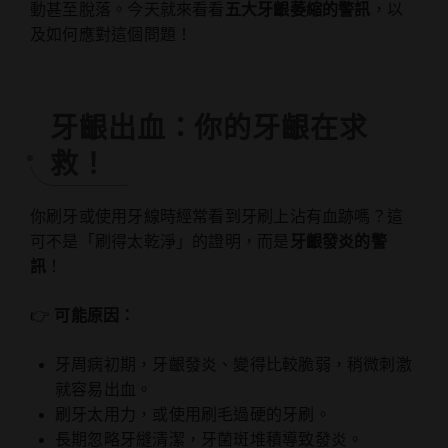
動甚至脫落。今天就來看看
五大牙齦萎縮的警訊
，以
及如何應對這個問題！
牙齦出血：你的牙齦在求
救！
你刷牙或使用牙線時經常看到牙刷上沾有血跡嗎？這
可不是「刷得太乾淨」的證明，而是
牙齦發炎的警
訊
！
👉
可能原因：
牙周病初期，牙齦發炎、變得比較脆弱，稍微刺激
就容易出血。
刷牙太用力，或使用刷毛過硬的牙刷。
長期忽略牙縫清潔，牙菌斑堆積導致發炎。