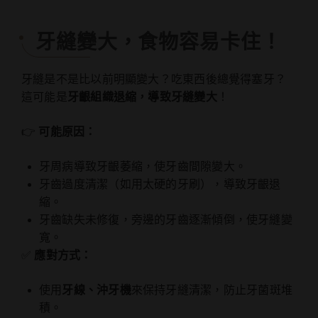
牙縫變大，食物容易卡住！
牙縫是不是比以前明顯變大？吃東西後總覺得塞牙？
這可能是
牙齦組織退縮，導致牙縫變大
！
👉
可能原因：
牙周病導致牙齦萎縮，使牙齒間隙變大。
牙齒過度清潔（如用太硬的牙刷），導致牙齦退
縮。
牙齒缺失未修復，旁邊的牙齒逐漸傾倒，使牙縫變
寬。
✅
應對方式：
使用
牙線、沖牙機
來保持牙縫清潔，防止牙菌斑堆
積。