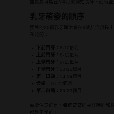
些寶寶可能在3個月就開始長牙，而有些
乳牙萌發的順序
嬰兒的20顆乳牙通常會在3歲前全部長
和時間：
下前門牙
：6-10個月
上前門牙
：8-12個月
上側門牙
：9-13個月
下側門牙
：10-16個月
第一臼齒
：13-19個月
犬齒
：16-22個月
第二臼齒
：25-33個月
需要注意的是，每個寶寶的長牙時間和
都是正常的。