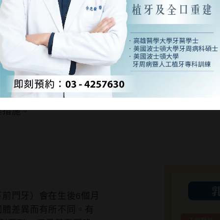
全指南：了解過程、症狀
影片｜衛教資訊
/
衛教文章
/
嬰兒長牙全指南：了解過程、症狀與
碑，也是許多新手父母關注的焦點。當寶寶開始長出第
的照顧方法，能夠幫助寶寶舒適地度過這一階段。在這
理措施。
下前門牙）會在生後6個月
個體差異而有所不同。有