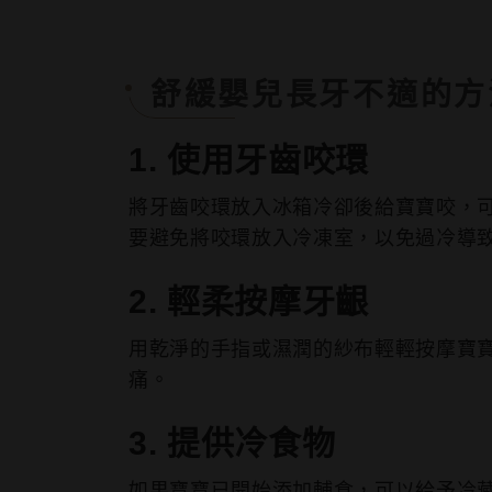
舒緩嬰兒長牙不適的方
1. 使用牙齒咬環
將牙齒咬環放入冰箱冷卻後給寶寶咬，
要避免將咬環放入冷凍室，以免過冷導
2. 輕柔按摩牙齦
用乾淨的手指或濕潤的紗布輕輕按摩寶
痛。
3. 提供冷食物
如果寶寶已開始添加輔食，可以給予冷