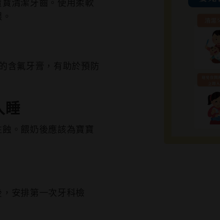
寶寶清潔牙齒。使用柔軟
齦。
小的含氟牙膏，有助於預防
入睡
蛀蝕。餵奶後應該為寶寶
後，安排第一次牙科檢