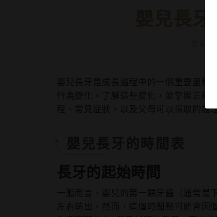
嬰兒長牙
首頁
/
嬰兒長牙是成長過程中的一個重要里程
行為變化。了解這些變化，並掌握正確
程、常見症狀，以及父母可以採取的護
嬰兒長牙的時間表
長牙的起始時間
一般而言，嬰兒的第一顆牙齒（通常是
左右萌出。然而，這個時間點可能會因