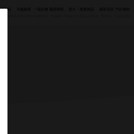
舒眠牙科
牙齒美學
一般診療
醫師案例
影片｜衛教資訊
最新消息
門診預約
eatment
Aesthetics
General
Cases
Video & Education
News
Contacts