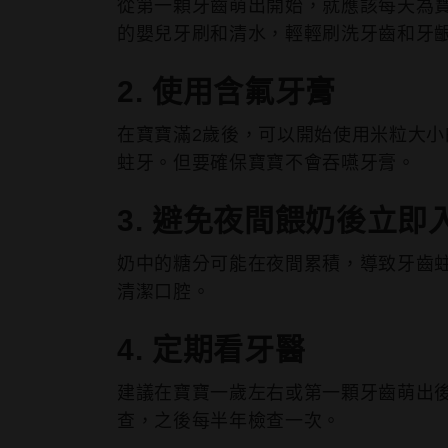
從第一顆牙齒萌出開始，就應該每天為
的嬰兒牙刷和清水，輕輕刷洗牙齒和牙
2. 使用含氟牙膏
在寶寶滿2歲後，可以開始使用米粒大
蛀牙。但要確保寶寶不會吞嚥牙膏。
3. 避免夜間餵奶後立即
奶中的糖分可能在夜間累積，導致牙齒
清潔口腔。
4. 定期看牙醫
建議在寶寶一歲左右或第一顆牙齒萌出
查，之後每半年檢查一次。