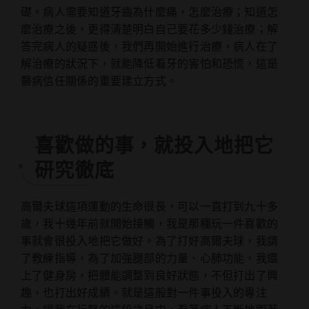
礎。病人需要知道牙齒為什麼痛，怎麼治療；知道怎
麼治療之後，更得清楚明白自己要花多少錢治療；解
答完病人的疑惑後，我們再開始進行治療，病人在了
解治療的狀況下，就能降低看牙的害怕和恐慌，這是
醫病信任關係的重要建立方式。
喜歡做的事，就投入地把它
研究徹底
高爾夫球這項運動的生命很長，可以一直打到九十多
歲，我十幾年前就開始接觸，我是那種玩一件喜歡的
事就會很投入地把它做好。為了打好高爾夫球，我請
了教練指導，為了加強腿部的力量、心肺功能，我還
上了健身房，把體能調整到良好狀態，不但打出了興
趣，也打出好成績。就是這般對一件事投入的專注